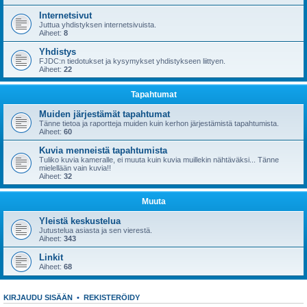
Internetsivut
Juttua yhdistyksen internetsivuista.
Aiheet:
8
Yhdistys
FJDC:n tiedotukset ja kysymykset yhdistykseen liittyen.
Aiheet:
22
Tapahtumat
Muiden järjestämät tapahtumat
Tänne tietoa ja raportteja muiden kuin kerhon järjestämistä tapahtumista.
Aiheet:
60
Kuvia menneistä tapahtumista
Tuliko kuvia kameralle, ei muuta kuin kuvia muillekin nähtäväksi... Tänne
mielellään vain kuvia!!
Aiheet:
32
Muuta
Yleistä keskustelua
Jutustelua asiasta ja sen vierestä.
Aiheet:
343
Linkit
Aiheet:
68
KIRJAUDU SISÄÄN
•
REKISTERÖIDY