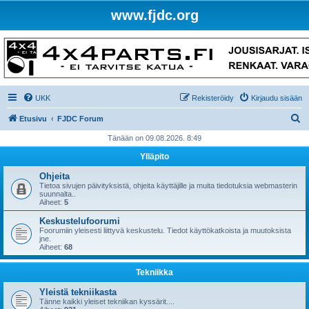
www.fjdc.org
UKK
Rekisteröidy
Kirjaudu sisään
E
Etusivu
FJDC Forum
t
Tänään on 09.08.2026. 8:49
s
Ylläpito
i
Ohjeita
Tietoa sivujen päivityksistä, ohjeita käyttäjille ja muita tiedotuksia webmasterin
suunnalta..
Aiheet:
5
Keskustelufoorumi
Foorumiin yleisesti liittyvä keskustelu. Tiedot käyttökatkoista ja muutoksista
jne.
Aiheet:
68
Tekniikka
Yleistä tekniikasta
Tänne kaikki yleiset tekniikan kyssärit....