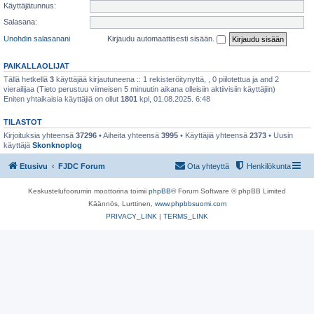
Käyttäjätunnus:
Salasana:
Unohdin salasanani
Kirjaudu automaattisesti sisään.
PAIKALLAOLIJAT
Tällä hetkellä
3
käyttäjää kirjautuneena :: 1 rekisteröitynyttä, , 0 piilotettua ja and 2
vierailijaa (Tieto perustuu viimeisen 5 minuutin aikana olleisiin aktiivisiin käyttäjiin)
Eniten yhtaikaisia käyttäjiä on ollut
1801
kpl, 01.08.2025. 6:48
TILASTOT
Kirjoituksia yhteensä
37296
• Aiheita yhteensä
3995
• Käyttäjiä yhteensä
2373
• Uusin
käyttäjä
Skonknoplog
Etusivu
FJDC Forum
Ota yhteyttä
Henkilökunta
Keskustelufoorumin moottorina toimii
phpBB
® Forum Software © phpBB Limited
Käännös, Lurttinen,
www.phpbbsuomi.com
PRIVACY_LINK
|
TERMS_LINK