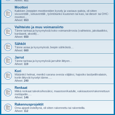
Aiheet:
921
Moottori
Kaikkien Jeeppien moottoreiden kysely ja vastaus-palsta, oli sitten
sivuventtiili-, sekaventtiili-, työntötanko kuutonen tai kasi, tai diesel- tai OHC-
moottori...
Aiheet:
653
Vaihteisto ja muu voimansiirto
Tänne tarinaa ja kysymyksiä koko voimansiirrosta (vaihteisto, jakolaatikko,
kardaanit, akselit)...
Aiheet:
650
Sähköt
Tänne asiaa ja kysymyksiä Jeepin sähköistä....
Aiheet:
660
Jarrut
Tänne tarinaa ja kysymyksiä jarruihin liittyen...
Aiheet:
119
Kori
Mätänikö helmat, menikö sarana ovesta väljäksi, hajosiko lasi/peili/valaisin,
koriin liittyvät kyselyt tänne.....
Aiheet:
240
Renkaat
Mitkä renkaat talveksi/kesäksi, maastoon/kadulle, vakioautoon/rakennettuun
mettäpeliin.....
Aiheet:
146
Rakennusprojektit
Oma ajopeli esiteltynä, oli sitten rakennettu tai rakenteilla.
Aiheet:
112