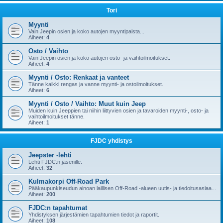
Tori
Myynti
Vain Jeepin osien ja koko autojen myyntipalsta...
Aiheet:
4
Osto / Vaihto
Vain Jeepin osien ja koko autojen osto- ja vaihtoilmoitukset.
Aiheet:
4
Myynti / Osto: Renkaat ja vanteet
Tänne kaikki rengas ja vanne myynti- ja ostoilmoitukset.
Aiheet:
6
Myynti / Osto / Vaihto: Muut kuin Jeep
Muiden kuin Jeeppien tai niihin liittyvien osien ja tavaroiden myynti-, osto- ja
vaihtoilmoitukset tänne.
Aiheet:
1
FJDC yhdistys
Jeepster -lehti
Lehti FJDC:n jäsenille.
Aiheet:
32
Kulmakorpi Off-Road Park
Pääkaupunkiseudun ainoan laillisen Off-Road -alueen uutis- ja tiedoitusasiaa...
Aiheet:
200
FJDC:n tapahtumat
Yhdistyksen järjestämien tapahtumien tiedot ja raportit.
Aiheet:
108